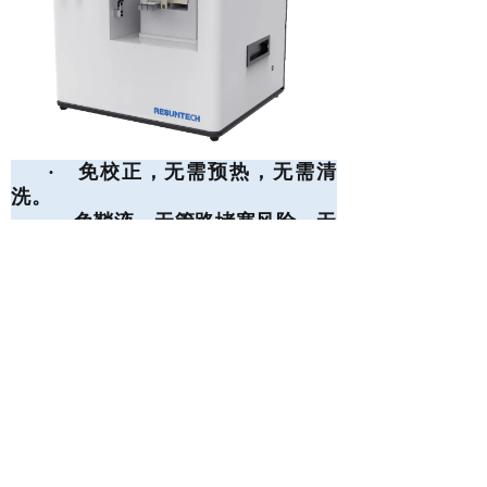
·
免校正，无需预热，无需清
洗。
·
免鞘液，无管路堵塞风险，无
后期维护费用
·
不受样本光学属性影响，更适
合多分散体系
·
真正单颗粒检测：高准确度，
高分辨率
·
粒径检测范围：
50-2000 nm
·
支持反映样本团聚情况
·
小样品量：
3-50 µL
·
浓度检测范围：
6
12