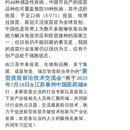
约44种感染性疾病，中国可自产的疫苗
品种也可覆盖预防39种疾病，其中戊肝
疫苗、手足口病（EV71）疫苗、埃博
拉疫苗、新冠灭活疫苗皆为全球首创。
中国也是世界上为数不多能够依靠自身
能力解决免疫供应和疫苗接种的国家之
一，但目前仍不能回避的事实是，我国
的疫苗行业发展仍以强仿为主，仅有个
别产品处于领跑状态。
由江苏华泰疫苗、生物制品圈、多宁集
“新
团、成器智造、瑞芯智造联合举办的
型疫苗前沿技术交流会”
将于
20
23
年7月
28日
江苏泰州中国医药城
在
举
行，多家疫苗企业的行业专家以及疫苗上
下游产业链相关人员将汇聚药城，共同探
讨行业热点话题，交流最新前沿技术，致
力于促进新型疫苗关键技术创新与产业化
发展，欢迎各位业内人士积极报名参加，
共同学习交流！